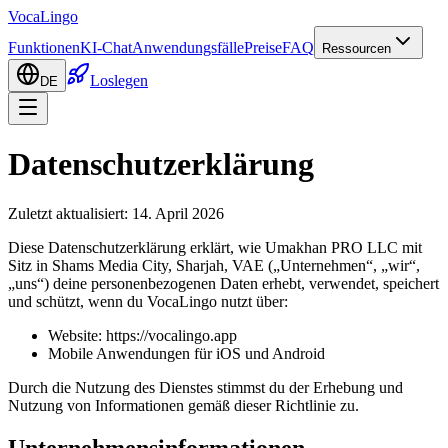
VocaLingo
Funktionen
KI-Chat
Anwendungsfälle
Preise
FAQ
Ressourcen
Loslegen
DE
Datenschutzerklärung
Zuletzt aktualisiert: 14. April 2026
Diese Datenschutzerklärung erklärt, wie Umakhan PRO LLC mit
Sitz in Shams Media City, Sharjah, VAE („Unternehmen“, „wir“,
„uns“) deine personenbezogenen Daten erhebt, verwendet, speichert
und schützt, wenn du VocaLingo nutzt über:
Website: https://vocalingo.app
Mobile Anwendungen für iOS und Android
Durch die Nutzung des Dienstes stimmst du der Erhebung und
Nutzung von Informationen gemäß dieser Richtlinie zu.
Unternehmensinformationen