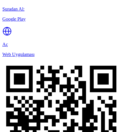
Şuradan Al:
Google Play
Aç
Web Uygulaması