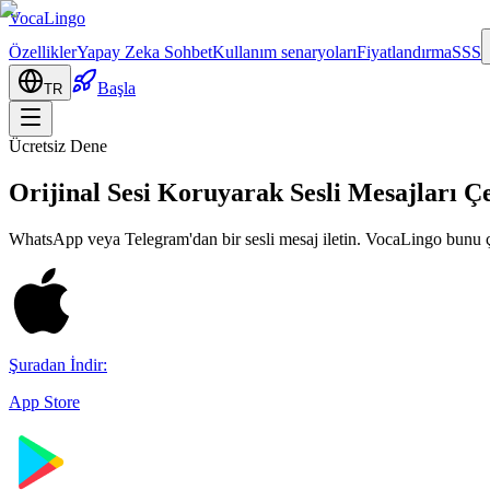
VocaLingo
Özellikler
Yapay Zeka Sohbet
Kullanım senaryoları
Fiyatlandırma
SSS
Başla
TR
Ücretsiz Dene
Orijinal Sesi Koruyarak Sesli Mesajları Ç
WhatsApp veya Telegram'dan bir sesli mesaj iletin. VocaLingo bunu çe
Şuradan İndir:
App Store