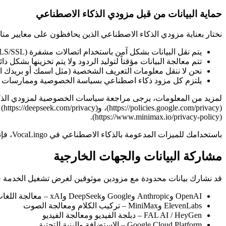
حماية البيانات من قبل مزودي الذكاء الاصطناعي
نختار بعناية مزودي الذكاء الاصطناعي الذين يحافظون على معايير مناس
يتم نقل البيانات بشكل آمن باستخدام اتصالات مشفرة (TLS/SSL)
تتم معالجة البيانات مؤقتاً لتوليد الردود ولا يتم تخزينها بشك
نحن لا ننقل معلومات التعريف الشخصية (مثل اسمك أو بريدك ا
يلتزم كل مزود ذكاء اصطناعي بسياسة الخصوصية وممارسات حماية
(https://www.minimax.io/privacy-policy).
باستخدامك للميزات المدعومة بالذكاء الاصطناعي في VocaLingo، فإنك توافق صراحةً على نقل ومعالجة البيانات الموضحة أعلاه بواسطة مزودي الذكاء الاصطناعي الخارجيين.
مشاركة البيانات والجهات الخارجية
قد نشارك بيانات محدودة مع مزودين موثوقين لغرض تشغيل الخدمة ح
OpenAI وAnthropic وGoogle وDeepSeek وxAI – معالجة اللغات والوسائط المتعددة
ElevenLabs وMiniMax – تركيب الكلام ومعالجة الصوت
FAL AI / HeyGen – دبلجة الفيديو ومعالجة الفيديو
Google Cloud Platform – الاستضافة والبنية التحتية