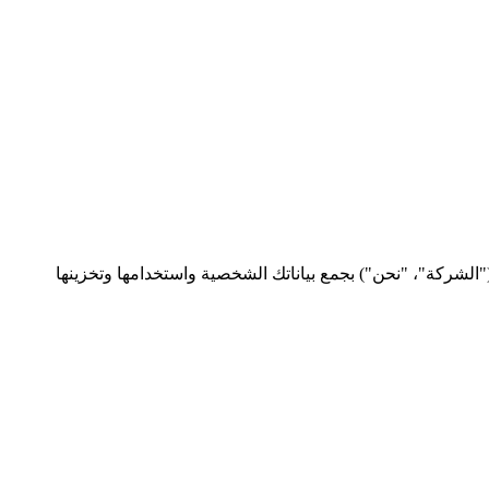
لإمارات العربية المتحدة ("الشركة"، "نحن") بجمع بياناتك الشخصية واستخدامها وتخزينها