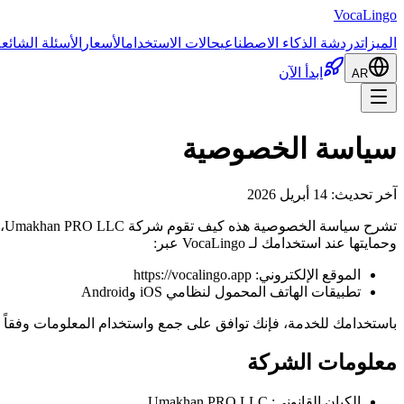
VocaLingo
الميزات
دردشة الذكاء الاصطناعي
حالات الاستخدام
الأسعار
الأسئلة الشائع
ابدأ الآن
AR
سياسة الخصوصية
آخر تحديث: 14 أبريل 2026
تش
وحمايتها عند استخدامك لـ VocaLingo عبر:
الموقع الإلكتروني: https://vocalingo.app
تطبيقات الهاتف المحمول لنظامي iOS وAndroid
باستخدامك للخدمة، فإنك توافق على جمع واستخدام المعلومات وفقاً ل
معلومات الشركة
الكيان القانوني: Umakhan PRO LLC