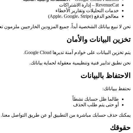
RevenueCat – إدارة الاشتراكات
خدمات التحليلات وتقارير الأخطاء
معالجو الدفع (Apple، Google، Stripe)
نحن لا نبيع بياناتك الشخصية أبداً. جميع المزودين الخارجيين ملزمون تعاق
تخزين البيانات والأمان
يتم تخزين البيانات على خوادم آمنة تديرها Google Cloud.
نحن نطبق تدابير فنية وتنظيمية معقولة لحماية بياناتك.
الاحتفاظ بالبيانات
نحتفظ ببياناتك:
طالما ظل حسابك نشطاً
أو حتى يتم طلب الحذف
يمكنك حذف حسابك مباشرة من التطبيق أو عن طريق التواصل معنا.
حقوقك