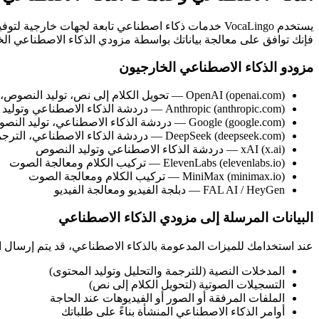
يستخدم VocaLingo خدمات ذكاء اصطناعي تابعة لجهات خ
فإنك توافق على معالجة بياناتك بواسطة مزودي الذكاء الاصطناعي الخ
مزودو الذكاء الاصطناعي الخارجيون
OpenAI (openai.com) — تحويل الكلام إلى نص، توليد النصوص، وبعض ميزات الصوت
Anthropic (anthropic.com) — دردشة الذكاء الاصطناعي وتوليد النصوص
Google (google.com) — دردشة الذكاء الاصطناعي، توليد النصوص، والمعالجة متعددة الوسائط
DeepSeek (deepseek.com) — دردشة الذكاء الاصطناعي، الترجمة، وتوليد النصوص
xAI (x.ai) — دردشة الذكاء الاصطناعي وتوليد النصوص
ElevenLabs (elevenlabs.io) — تركيب الكلام ومعالجة الصوت
MiniMax (minimax.io) — تركيب الكلام ومعالجة الصوت
FAL AI / HeyGen — دبلجة الفيديو ومعالجة الفيديو
البيانات المرسلة إلى مزودي الذكاء الاصطناعي
عند استخدامك للميزات المدعومة بالذكاء الاصطناعي، قد يتم إرسال الب
المدخلات النصية (للترجمة والتحليل وتوليد المحتوى)
التسجيلات الصوتية (لتحويل الكلام إلى نص)
الملفات المرفقة أو الصور أو الفيديوهات عند الحاجة
أوامر الذكاء الاصطناعي المنشأة بناءً على طلباتك