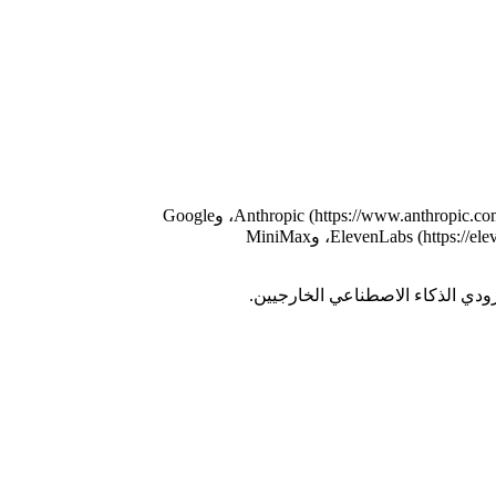
لمزيد من المعلومات، يرجى مراجعة سياسات الخصوصية لمزودي الذكاء الاصطناعي لدينا: OpenAI (https://openai.com/privacy)، وAnthropic (https://www.anthropic.com/privacy)، وGoogle
(https://policies.google.com/privacy)، وDeepSeek (https://deepseek.com/privacy)، وxAI (https://x.ai/legal/privacy-policy)، وElevenLabs (https://elevenlabs.io/privacy)، وMiniMax