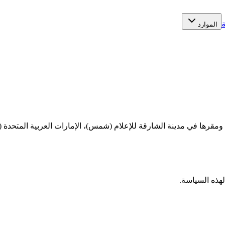
ة
الموارد
رح سياسة الخصوصية هذه كيف تقوم شركة Umakhan PRO LLC، ومقرها في مدينة الشارقة للإعلام (شمس)، ا
هذه السياسة.