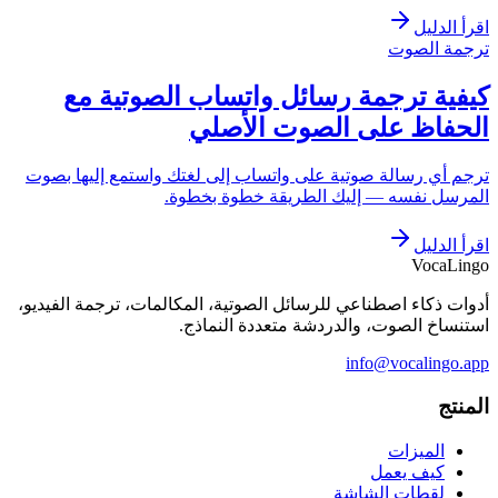
اقرأ الدليل
ترجمة الصوت
كيفية ترجمة رسائل واتساب الصوتية مع
الحفاظ على الصوت الأصلي
ترجم أي رسالة صوتية على واتساب إلى لغتك واستمع إليها بصوت
المرسل نفسه — إليك الطريقة خطوة بخطوة.
اقرأ الدليل
VocaLingo
أدوات ذكاء اصطناعي للرسائل الصوتية، المكالمات، ترجمة الفيديو،
استنساخ الصوت، والدردشة متعددة النماذج.
info@vocalingo.app
المنتج
الميزات
كيف يعمل
لقطات الشاشة