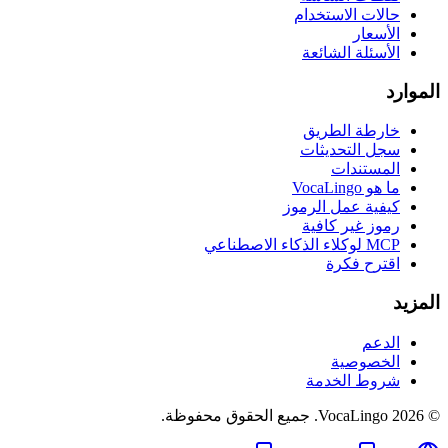
حالات الاستخدام
الأسعار
الأسئلة الشائعة
الموارد
خارطة الطريق
سجل التحديثات
المستندات
ما هو VocaLingo
كيفية عمل الرموز
رموز غير كافية
MCP لوكلاء الذكاء الاصطناعي
اقترح فكرة
المزيد
الدعم
الخصوصية
شروط الخدمة
© 2026 VocaLingo. جميع الحقوق محفوظة.