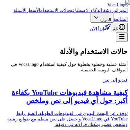
VocaLingo
الميزات
دردشة الذكاء الاصطناعي
حالات الاستخدام
الأسعار
الأسئلة
الشائعة
الموارد
ابدأ الآن
AR
حالات الاستخدام والأدلة
أمثلة عملية وخطوة بخطوة حول كيفية استخدام VocaLingo في
المواقف اليومية الحقيقية.
فيديو إلى نص
كيفية مشاهدة فيديوهات YouTube بكفاءة
أكبر: حول أي فيديو إلى نص وملخص
توقف عن البحث اليدوي في الفيديوهات الطويلة. الصق رابط
YouTube في VocaLingo واحصل على نص منظم مع طوابع زمنية
وملخص قصير يمكنك قراءته في دقيقة.