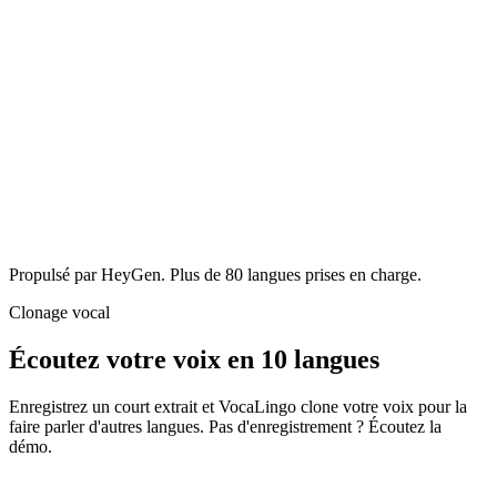
Original
·
RU
Traduction
·
RU → FR
Synchronisation labiale
Même voix
Propulsé par HeyGen. Plus de 80 langues prises en charge.
Clonage vocal
Écoutez votre voix en 10 langues
Enregistrez un court extrait et VocaLingo clone votre voix pour la
faire parler d'autres langues. Pas d'enregistrement ? Écoutez la
démo.