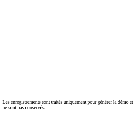
🇫🇷
Français
🇩🇪
Allemand
🇮🇹
Italien
🇵🇹
Portugais
🇨🇳
Chinois
🇯🇵
Japonais
🇰🇷
Coréen
Les enregistrements sont traités uniquement pour générer la démo et
ne sont pas conservés.