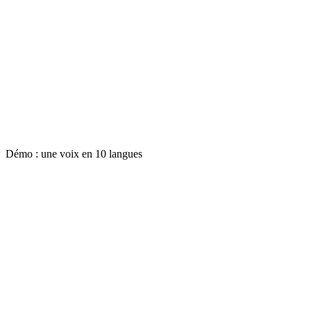
Démo : une voix en 10 langues
🇺🇸
Anglais
🇷🇺
Russe
🇪🇸
Espagnol