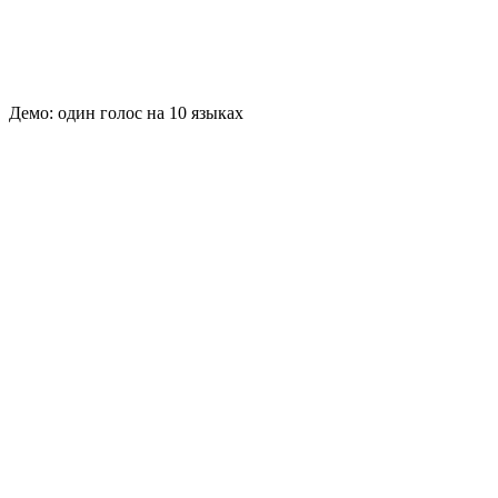
Демо: один голос на 10 языках
🇺🇸
Английский
🇷🇺
Русский
🇪🇸
Испанский
🇫🇷
Французский
🇩🇪
Немецкий
🇮🇹
Итальянский