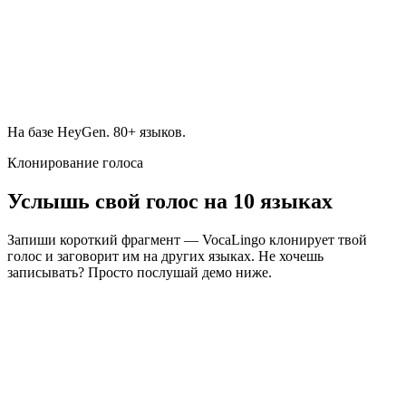
Перевод
·
EN → RU
Синхронизация губ
Тот же голос
На базе HeyGen. 80+ языков.
Клонирование голоса
Услышь свой голос на 10 языках
Запиши короткий фрагмент — VocaLingo клонирует твой
голос и заговорит им на других языках. Не хочешь
записывать? Просто послушай демо ниже.