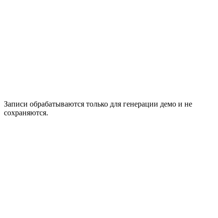
🇵🇹
Португальский
🇨🇳
Китайский
🇯🇵
Японский
🇰🇷
Корейский
Записи обрабатываются только для генерации демо и не
сохраняются.